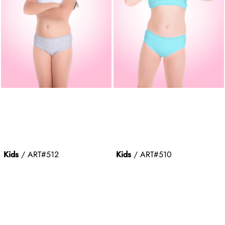
Kids
/ ART#
512
Kids
/ ART#
510