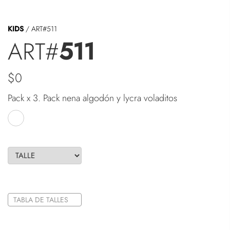
KIDS
/ ART#
511
ART#
511
$0
Pack x 3. Pack nena algodón y lycra voladitos
TABLA DE TALLES